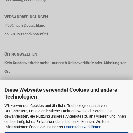
VERSANDBEDINGUNGEN
7,90€ nach Deutschland
ab 50€ Versandkostenfrei
ÖFFNUNGSZEITEN
Kein Kundenverkehr mehr - nur noch Onlineverkäufe oder Abholung vor
Ort
Diese Webseite verwendet Cookies und andere
VINTAGE-STYLE-BODENSEE
Technologien
Inhaber: Markus Nöser-Baldi
Wir verwenden Cookies und ähnliche Technologien, auch von
Parkweg 9
Drittanbietern, um die ordentliche Funktionsweise der Website zu
gewährleisten, die Nutzung unseres Angebotes zu analysieren und Ihnen
88131 Lindau
ein bestmögliches Einkaufserlebnis bieten zu können. Weitere
Telefon: 08382 274 9 663
Informationen finden Sie in unserer
Datenschutzerklärung
.