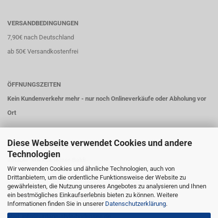
VERSANDBEDINGUNGEN
7,90€ nach Deutschland
ab 50€ Versandkostenfrei
ÖFFNUNGSZEITEN
Kein Kundenverkehr mehr - nur noch Onlineverkäufe oder Abholung vor
Ort
Diese Webseite verwendet Cookies und andere
VINTAGE-STYLE-BODENSEE
Technologien
Inhaber: Markus Nöser-Baldi
Wir verwenden Cookies und ähnliche Technologien, auch von
Parkweg 9
Drittanbietern, um die ordentliche Funktionsweise der Website zu
gewährleisten, die Nutzung unseres Angebotes zu analysieren und Ihnen
88131 Lindau
ein bestmögliches Einkaufserlebnis bieten zu können. Weitere
Telefon: 08382 274 9 663
Informationen finden Sie in unserer
Datenschutzerklärung
.
Mail: info@vintage-style-bodensee.de