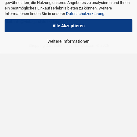
gewährleisten, die Nutzung unseres Angebotes zu analysieren und Ihnen
88131 Lindau
ein bestmögliches Einkaufserlebnis bieten zu können. Weitere
Telefon: 08382 274 9 663
Informationen finden Sie in unserer
Datenschutzerklärung
.
Mail: info@vintage-style-bodensee.de
Alle Akzeptieren
Weitere Informationen
Shopping Cart Solution
by Gambio.com © 2026