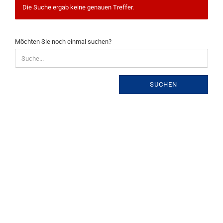
Die Suche ergab keine genauen Treffer.
MÖCHTEN
Möchten Sie noch einmal suchen?
SIE
NOCH
EINMAL
SUCHEN?
SUCHEN