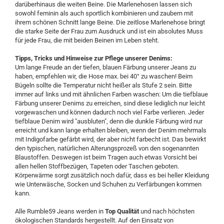
darüberhinaus die weiten Beine. Die Marlenehosen lassen sich
sowohl feminin als auch sportlich kombinieren und zaubern mit
ihrem schönen Schnitt lange Beine. Die zeitlose Marlenehose bringt
die starke Seite der Frau zum Ausdruck und ist ein absolutes Muss
für jede Frau, die mit beiden Beinen im Leben steht.
Tipps, Tricks und Hinweise zur Pflege unserer Denims:
Um lange Freude an der tiefen, blauen Färbung unserer Jeans zu
haben, empfehlen wir, die Hose max. bei 40° zu waschen! Beim
Bügeln sollte die Temperatur nicht heißer als Stufe 2 sein. Bitte
immer auf links und mit ähnlichen Farben waschen: Um die tiefblaue
Färbung unserer Denims zu erreichen, sind diese lediglich nur leicht
vorgewaschen und können dadurch noch viel Farbe verlieren. Jeder
tiefblaue Denim wird "ausbluten", denn die dunkle Färbung wird nur
erreicht und kann lange erhalten bleiben, wenn der Denim mehrmals
mit Indigofarbe gefärbt wird, der aber nicht farbecht ist. Das bewirkt
den typischen, natürlichen Alterungsprozeß von den sogenannten
Blaustoffen. Deswegen ist beim Tragen auch etwas Vorsicht bei
allen hellen Stoffbezügen, Tapeten oder Taschen geboten.
Körperwärme sorgt zusätzlich noch dafür, dass es bei heller Kleidung
wie Unterwäsche, Socken und Schuhen zu Verfärbungen kommen
kann.
Alle Rumble59 Jeans werden in
Top Qualität
und nach höchsten
ökologischen Standards hergestellt. Auf den Einsatz von