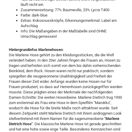
läuft nicht ein
Zusammensetzung: 77% Baumwolle, 23% Lycra T400
Farbe: dark-blue
Extras: Kokosnussknöpfe, Erkennungsmerkmal: Label am
Aufschlag
Info: Die Maßangaben in der Maßtabelle sind OHNE
Umschlag gemessen!
Hintergrundinfos Marlenehosen:
Die Marlene Hose gehört zu den Kleidungsstücken, die die Welt
verändert haben. In den 20er Jahren fingen die Frauen an, Hosen zu
tragen und befreiten sich somit von dem bis dahin vorherrschenden
Beinkleid, dem Rock. Hosen waren nicht nur praktisch, sondern
spiegelten die neugewonnene Unabhängigkeit und Freiheit der
Frauen dieser Zeit wider. Anfangs wurden keine Hosen nur für
Frauen produziert, so dass auf Herrenhosen zurückgegriffen werden
musste. Diese prägten eines der Merkmale der nachfolgenden
Damen-Schnitte: Die weiten Hosenbeine. Marlene Dietrich trug 1930
zum erstenmal als Frau eine Hose in dem Spielfilm "Marokko",
wodurch die Hose für die breite Maße noch attraktiver wurde. Seit
diesem Zeitpunkt steht Marlene Dietrich mit ihrem androgynen Look
stellvertretend mit ihrem Namen für die sagenumwobene
"Marlene
Dietrich Hose"
. Die klassische Marlene Hose ist gerade geschnitten
und hat eine hohe sowie enge Taille. Besonderes Kennzeichen sind