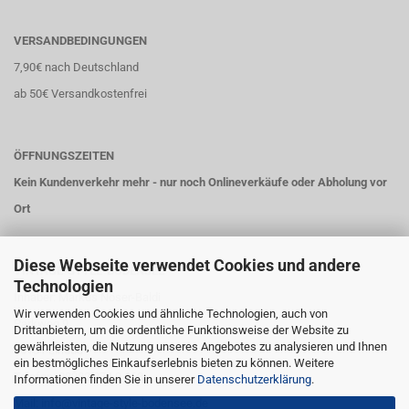
VERSANDBEDINGUNGEN
7,90€ nach Deutschland
ab 50€ Versandkostenfrei
ÖFFNUNGSZEITEN
Kein Kundenverkehr mehr - nur noch Onlineverkäufe oder Abholung vor
Ort
Diese Webseite verwendet Cookies und andere
VINTAGE-STYLE-BODENSEE
Technologien
Inhaber: Markus Nöser-Baldi
Wir verwenden Cookies und ähnliche Technologien, auch von
Parkweg 9
Drittanbietern, um die ordentliche Funktionsweise der Website zu
gewährleisten, die Nutzung unseres Angebotes zu analysieren und Ihnen
88131 Lindau
ein bestmögliches Einkaufserlebnis bieten zu können. Weitere
Telefon: 08382 274 9 663
Informationen finden Sie in unserer
Datenschutzerklärung
.
Mail: info@vintage-style-bodensee.de