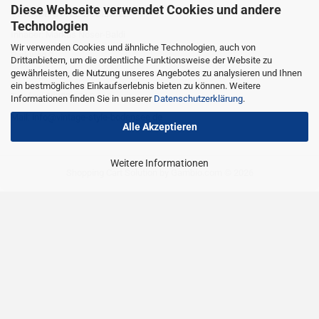
Diese Webseite verwendet Cookies und andere
VINTAGE-STYLE-BODENSEE
Technologien
Inhaber: Markus Nöser-Baldi
Wir verwenden Cookies und ähnliche Technologien, auch von
Parkweg 9
Drittanbietern, um die ordentliche Funktionsweise der Website zu
gewährleisten, die Nutzung unseres Angebotes zu analysieren und Ihnen
88131 Lindau
ein bestmögliches Einkaufserlebnis bieten zu können. Weitere
Telefon: 08382 274 9 663
Informationen finden Sie in unserer
Datenschutzerklärung
.
Mail: info@vintage-style-bodensee.de
Alle Akzeptieren
Weitere Informationen
Shopping Cart Solution
by Gambio.com © 2026